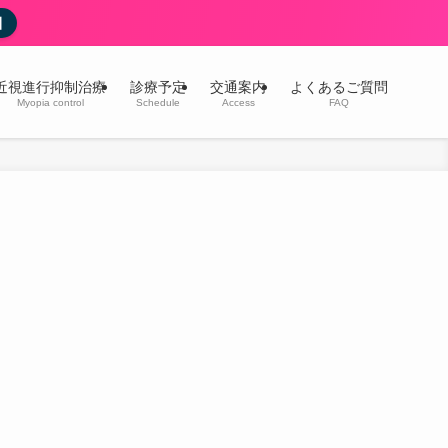
細
近視進行抑制治療
診療予定
交通案内
よくあるご質問
Myopia control
Schedule
Access
FAQ