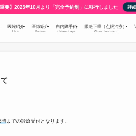
詳
重要】2025年10月より「完全予約制」に移行しました
医院紹介
医師紹介
白内障手術
眼瞼下垂（点眼治療）
Clinic
Doctors
Cataract ope
Ptosis Treatment
いて
6時
までの診療受付となります。